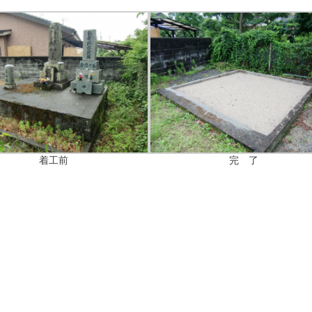
着工前
完 了