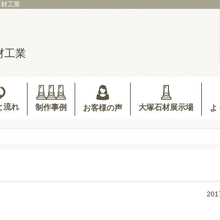
石材工業
材工業
と流れ
制作事例
大塚石材展示場
お客様の声
よ
201