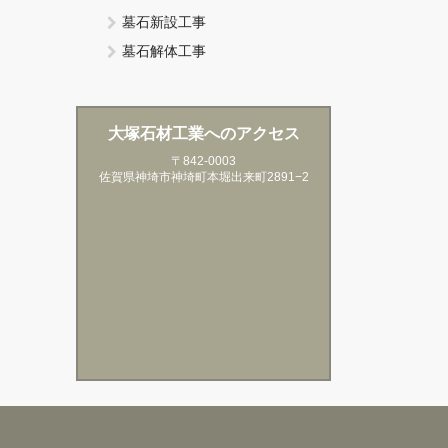
墓石新設工事
墓石解体工事
大塚石材工業へのアクセス
〒842-0003
佐賀県神埼市神埼町本堀出来町2891−2