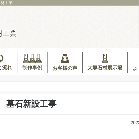
石材工業
材工業
と流れ
制作事例
大塚石材展示場
お客様の声
よ
 墓石新設工事
202