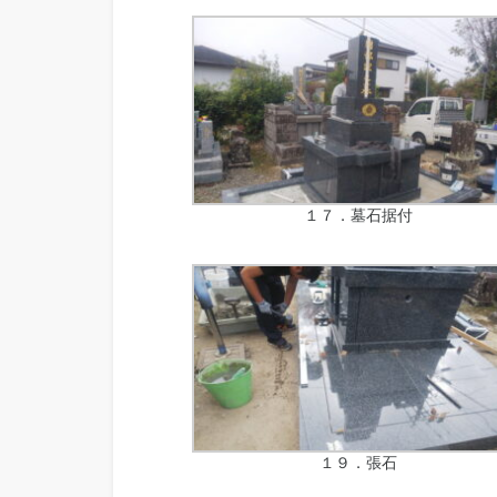
１７．墓石据付
１９．張石