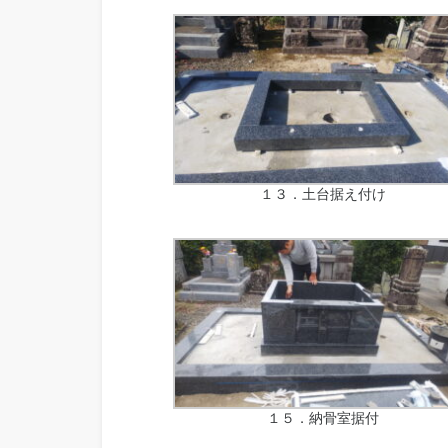
１３．土台据え付け
１５．納骨室据付