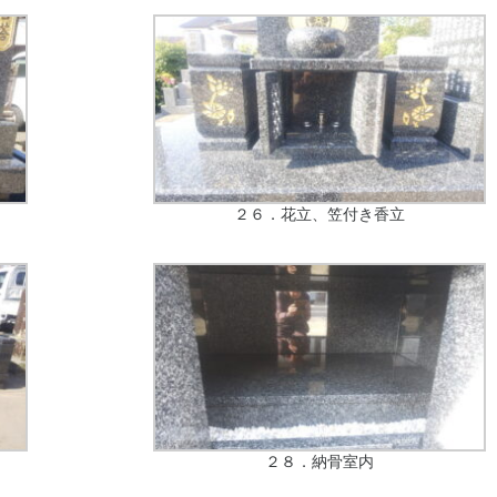
２６．花立、笠付き香立
２８．納骨室内