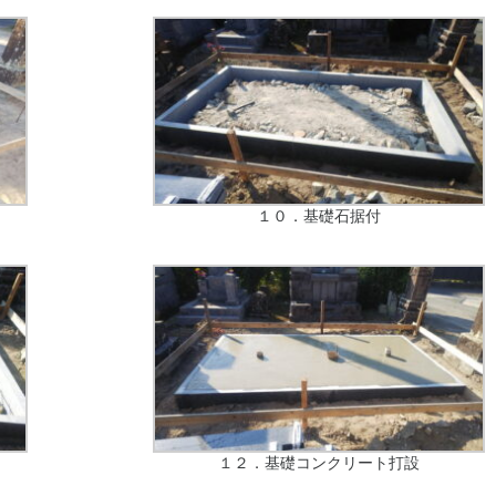
１０．基礎石据付
１２．基礎コンクリート打設