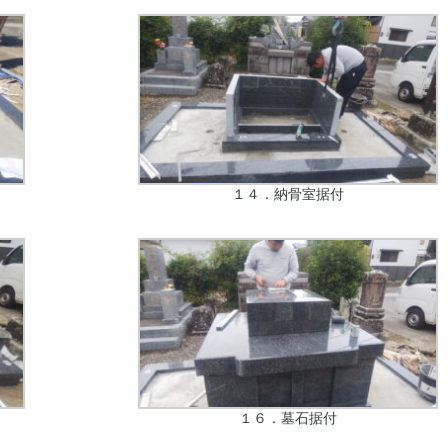
１４．納骨室据付
１６．墓石据付