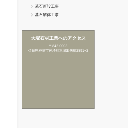
墓石新設工事
墓石解体工事
大塚石材工業へのアクセス
〒842-0003
佐賀県神埼市神埼町本堀出来町2891−2