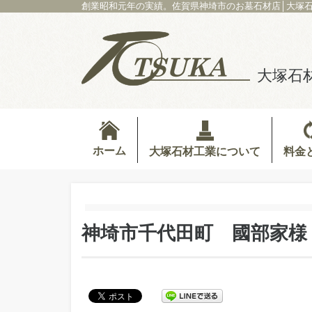
創業昭和元年の実績。佐賀県神埼市のお墓石材店│大塚
大塚石
ホーム
料金
大塚石材工業について
神埼市千代田町 國部家様