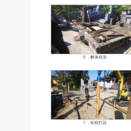
５．解体状況
７．松杭打設