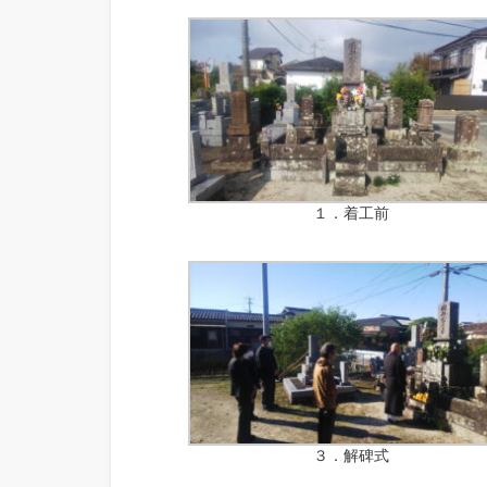
１．着工前
３．解碑式