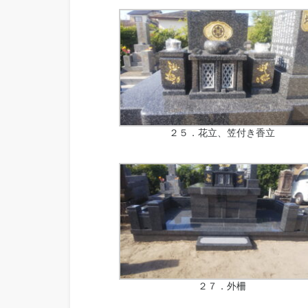
２５．花立、笠付き香立
２７．外柵