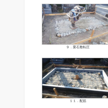
９．栗石敷転圧
１１．配筋