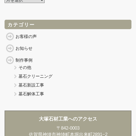
ー
カ
イ
ブ
カテゴリー
お客様の声
お知らせ
制作事例
その他
墓石クリーニング
墓石新設工事
墓石解体工事
大塚石材工業へのアクセス
〒842-0003
佐賀県神埼市神埼町本堀出来町2891−2