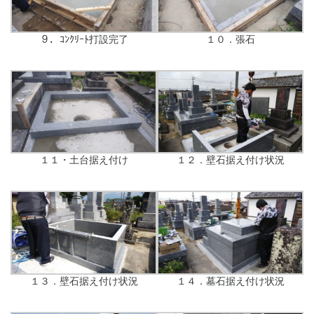
９．ｺﾝｸﾘｰﾄ打設完了
１０．張石
１１・土台据え付け
１２．壁石据え付け状況
１３．壁石据え付け状況
１４．墓石据え付け状況