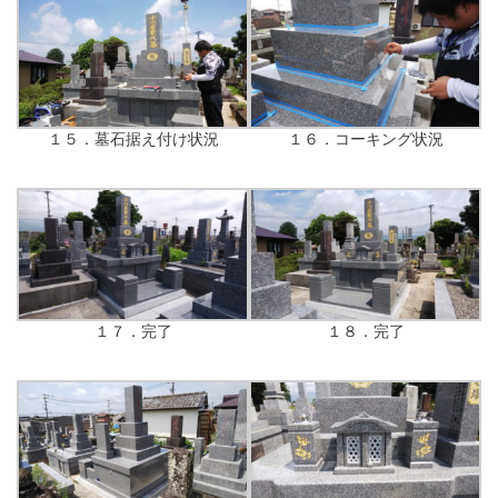
１５．墓石据え付け状況
１６．コーキング状況
１７．完了
１８．完了