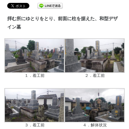
拝む所にゆとりをとり、前面に柱を据えた、和型デザ
イン墓
１．着工前
２．着工前
３．着工前
４．解体状況