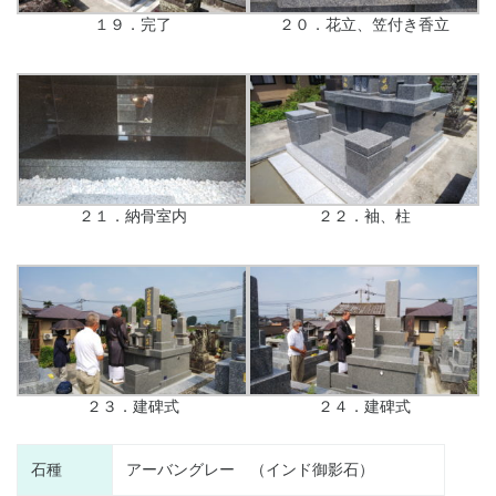
１９．完了
２０．花立、笠付き香立
２１．納骨室内
２２．袖、柱
２３．建碑式
２４．建碑式
石種
アーバングレー （インド御影石）