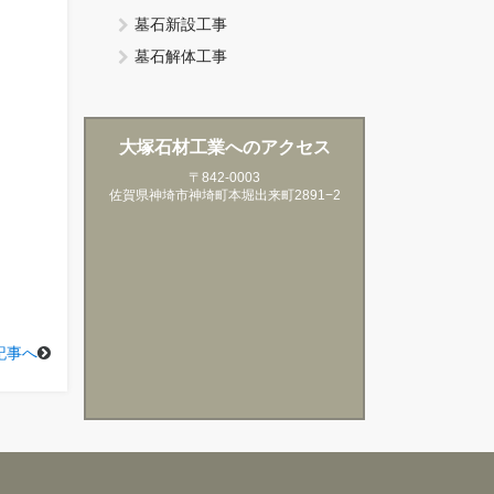
墓石新設工事
墓石解体工事
大塚石材工業へのアクセス
〒842-0003
佐賀県神埼市神埼町本堀出来町2891−2
記事へ