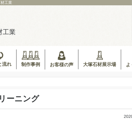
石材工業
材工業
と流れ
制作事例
大塚石材展示場
お客様の声
よ
リーニング
202