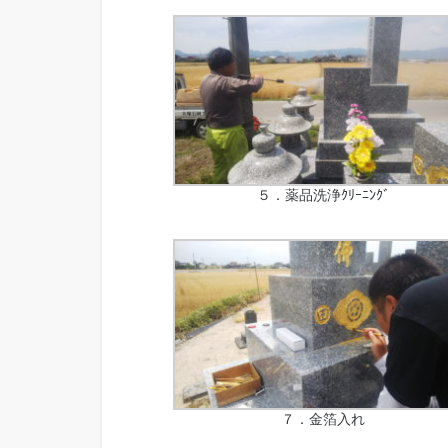
５．薬品洗浄ｸﾘｰﾆﾝｸﾞ
７．金箔入れ