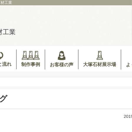
石材工業
材工業
と流れ
制作事例
大塚石材展示場
お客様の声
よ
グ
201