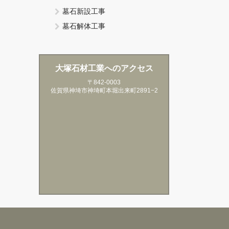
墓石新設工事
墓石解体工事
大塚石材工業へのアクセス
〒842-0003
佐賀県神埼市神埼町本堀出来町2891−2