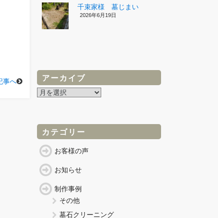
千束家様 墓じまい
2026年6月19日
アーカイブ
記事へ
ア
ー
カ
イ
ブ
カテゴリー
お客様の声
お知らせ
制作事例
その他
墓石クリーニング